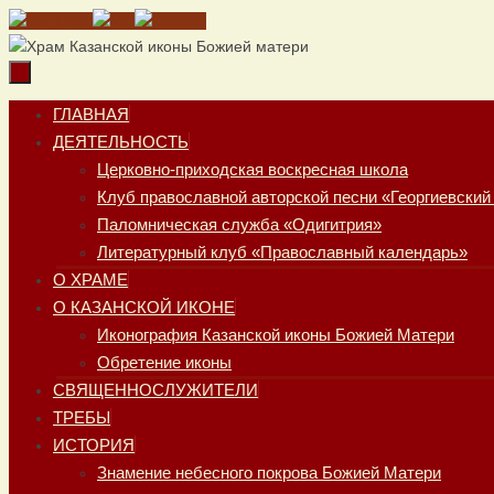
Перейти
к
содержимому
Перейти
ГЛАВНАЯ
к
ДЕЯТЕЛЬНОСТЬ
содержимому
Церковно-приходская воскресная школа
Клуб православной авторской песни «Георгиевский
Паломническая служба «Одигитрия»
Литературный клуб «Православный календарь»
О ХРАМЕ
О КАЗАНСКОЙ ИКОНЕ
Иконография Казанской иконы Божией Матери
Обретение иконы
СВЯЩЕННОСЛУЖИТЕЛИ
ТРЕБЫ
ИСТОРИЯ
Знамение небесного покрова Божией Матери