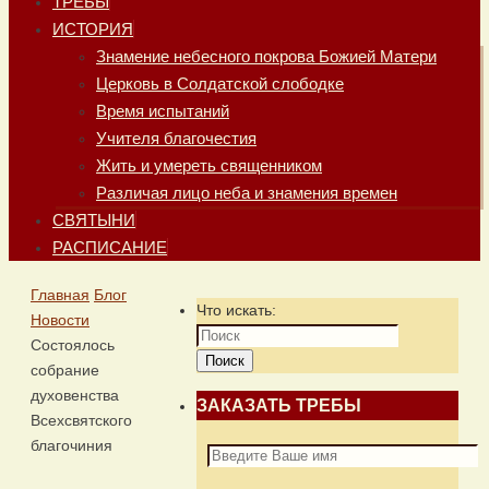
ТРЕБЫ
ИСТОРИЯ
Знамение небесного покрова Божией Матери
Церковь в Солдатской слободке
Время испытаний
Учителя благочестия
Жить и умереть священником
Различая лицо неба и знамения времен
СВЯТЫНИ
РАСПИСАНИЕ
Главная
Блог
Что искать:
Новости
Состоялось
Поиск
собрание
духовенства
ЗАКАЗАТЬ ТРЕБЫ
Всехсвятского
благочиния