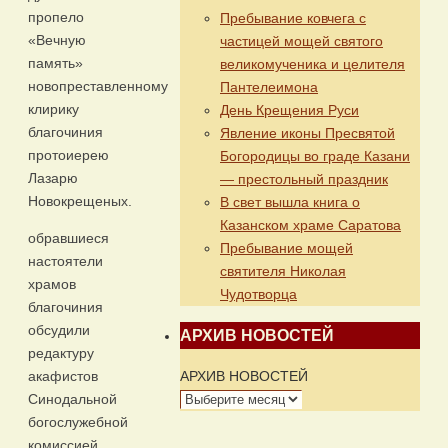
пропело
Пребывание ковчега с
«Вечную
частицей мощей святого
память»
великомученика и целителя
новопреставленному
Пантелеимона
клирику
День Крещения Руси
благочиния
Явление иконы Пресвятой
протоиерею
Богородицы во граде Казани
Лазарю
— престольный праздник
Новокрещеных.
В свет вышла книга о
Казанском храме Саратова
обравшиеся
Пребывание мощей
настоятели
святителя Николая
храмов
Чудотворца
благочиния
обсудили
АРХИВ НОВОСТЕЙ
редактуру
АРХИВ НОВОСТЕЙ
акафистов
Синодальной
богослужебной
комиссией,