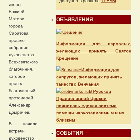
доступна в разделе
ТРЕБЫ
иконы
Божией
Матери
ОБЪЯВЛЕНИЯ
города
Саратова
прошло
Информация для взрослых,
собрание
желающих принять Святое
духовенства
Крещение
Всехсвятского
благочиния,
Информация для
которое
супругов, желающих принять
провел
таинство Венчания
благочинный
В Русской
протоиерей
Православной Церкви
Александр
появилась единая система
Домрачев.
помощи наркозависимым и их
близким
В начале
встречи
СОБЫТИЯ
духовенство