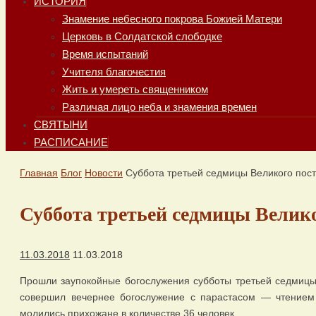
ИСТОРИЯ
Знамение небесного покрова Божией Матери
Церковь в Солдатской слободке
Время испытаний
Учителя благочестия
Жить и умереть священником
Различая лицо неба и знамения времен
СВЯТЫНИ
РАСПИСАНИЕ
Главная
Блог
Новости
Суббота третьей седмицы Великого пос
Суббота третьей седмицы Велико
11.03.2018
11.03.2018
Прошли заупокойные богослужения субботы третьей седмицы 
совершил вечернее богослужение с парастасом — чтением
молились прихожане в количестве 36 человек.