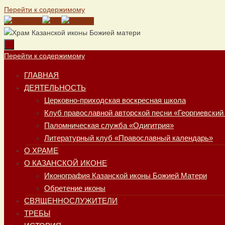
Перейти к содержимому
Перейти к содержимому
ГЛАВНАЯ
ДЕЯТЕЛЬНОСТЬ
Церковно-приходская воскресная школа
Клуб православной авторской песни «Георгиевский
Паломническая служба «Одигитрия»
Литературный клуб «Православный календарь»
О ХРАМЕ
О КАЗАНСКОЙ ИКОНЕ
Иконография Казанской иконы Божией Матери
Обретение иконы
СВЯЩЕННОСЛУЖИТЕЛИ
ТРЕБЫ