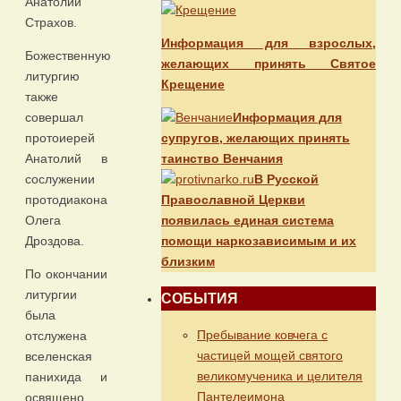
Анатолий
Страхов.
Информация для взрослых,
Божественную
желающих принять Святое
литургию
Крещение
также
Информация для
совершал
супругов, желающих принять
протоиерей
таинство Венчания
Анатолий в
В Русской
сослужении
Православной Церкви
протодиакона
появилась единая система
Олега
помощи наркозависимым и их
Дроздова.
близким
По окончании
литургии
СОБЫТИЯ
была
Пребывание ковчега с
отслужена
частицей мощей святого
вселенская
великомученика и целителя
панихида и
Пантелеимона
освящено