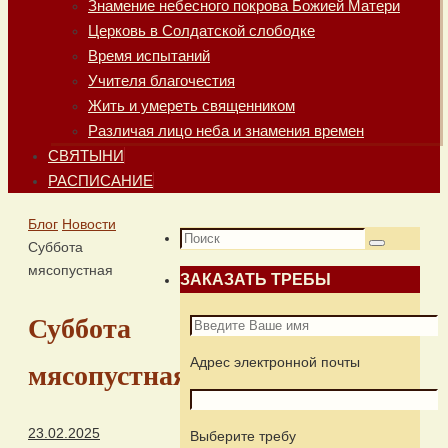
Знамение небесного покрова Божией Матери
Церковь в Солдатской слободке
Время испытаний
Учителя благочестия
Жить и умереть священником
Различая лицо неба и знамения времен
СВЯТЫНИ
РАСПИСАНИЕ
Главная
Блог
Новости
Что
Суббота
Поиск
искать:
мясопустная
ЗАКАЗАТЬ ТРЕБЫ
Суббота
Адрес электронной почты
мясопустная
23.02.2025
Выберите требу