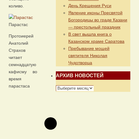
День Крещения Руси
коливо.
Явление иконы Пресвятой
Богородицы во граде Казани
Парастас
— престольный праздник
В свет вышла книга о
Протоиерей
Казанском храме Саратова
Анатолий
Пребывание мощей
Страхов
святителя Николая
читает
Чудотворца
семнадцатую
кафисму во
АРХИВ НОВОСТЕЙ
время
парастаса
АРХИВ
НОВОСТЕЙ