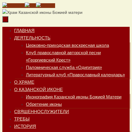
Перейти
к
содержимому
Перейти
ГЛАВНАЯ
к
ДЕЯТЕЛЬНОСТЬ
содержимому
Церковно-приходская воскресная школа
Клуб православной авторской песни
«Георгиевский Крест»
Паломническая служба «Одигитрия»
Литературный клуб «Православный календарь»
О ХРАМЕ
О КАЗАНСКОЙ ИКОНЕ
Иконография Казанской иконы Божией Матери
Обретение иконы
СВЯЩЕННОСЛУЖИТЕЛИ
ТРЕБЫ
ИСТОРИЯ