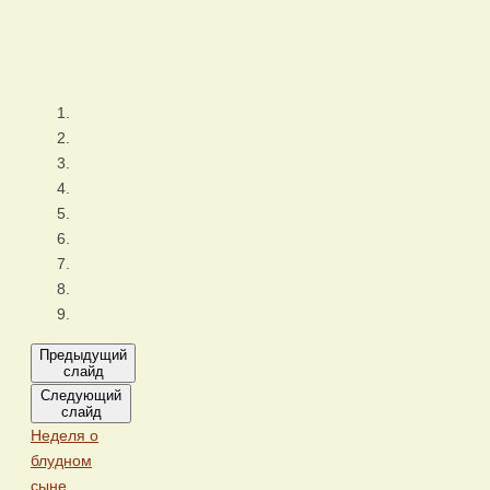
Предыдущий
слайд
Следующий
слайд
Неделя о
блудном
сыне