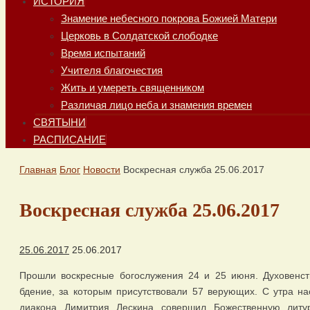
ИСТОРИЯ
Знамение небесного покрова Божией Матери
Церковь в Солдатской слободке
Время испытаний
Учителя благочестия
Жить и умереть священником
Различая лицо неба и знамения времен
СВЯТЫНИ
РАСПИСАНИЕ
Главная
Блог
Новости
Воскресная служба 25.06.2017
Воскресная служба 25.06.2017
25.06.2017
25.06.2017
Прошли воскресные богослужения 24 и 25 июня. Духовенс
бдение, за которым присутствовали 57 верующих. С утра н
диакона Димитрия Лескина совершил Божественную литу