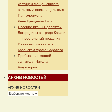
частицей мощей святого
великомученика и целителя
Пантелеимона
День Крещения Руси
Явление иконы Пресвятой
Богородицы во граде Казани
— престольный праздник
В свет вышла книга о
Казанском храме Саратова
Пребывание мощей
святителя Николая
Чудотворца
АРХИВ НОВОСТЕЙ
АРХИВ НОВОСТЕЙ