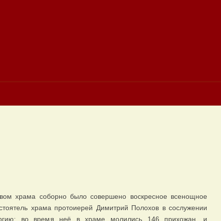
твом храма соборно было совершено воскресное всенощное
астоятель храма протоиерей Димитрий Полохов в сослужении
ргию: во время неё в храме молились 146 прихожан, и