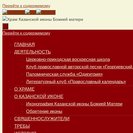
Перейти к содержимому
Перейти к содержимому
ГЛАВНАЯ
ДЕЯТЕЛЬНОСТЬ
Церковно-приходская воскресная школа
Клуб православной авторской песни «Георгиевский
Паломническая служба «Одигитрия»
Литературный клуб «Православный календарь»
О ХРАМЕ
О КАЗАНСКОЙ ИКОНЕ
Иконография Казанской иконы Божией Матери
Обретение иконы
СВЯЩЕННОСЛУЖИТЕЛИ
ТРЕБЫ