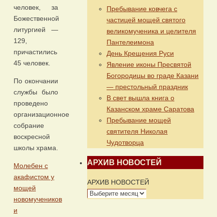
человек, за
Пребывание ковчега с
Божественной
частицей мощей святого
литургией —
великомученика и целителя
129,
Пантелеимона
причастились
День Крещения Руси
45 человек.
Явление иконы Пресвятой
Богородицы во граде Казани
По окончании
— престольный праздник
службы было
В свет вышла книга о
проведено
Казанском храме Саратова
организационное
Пребывание мощей
собрание
святителя Николая
воскресной
Чудотворца
школы храма.
АРХИВ НОВОСТЕЙ
Молебен с
акафистом у
АРХИВ НОВОСТЕЙ
мощей
новомучеников
и