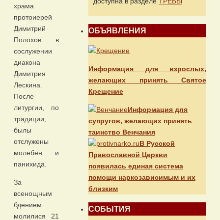
доступна в разделе
ТРЕБЫ
храма
протоиерей
Димитрий
ОБЪЯВЛЕНИЯ
Полохов в
сослужении
диакона
Информация для взрослых,
Димитрия
желающих принять Святое
Лескина.
Крещение
После
литургии, по
Информация для
традиции,
супругов, желающих принять
былы
таинство Венчания
отслужены
В Русской
молебен и
Православной Церкви
панихида.
появилась единая система
помощи наркозависимым и их
За
близким
всенощным
бдением
СОБЫТИЯ
молилися 21