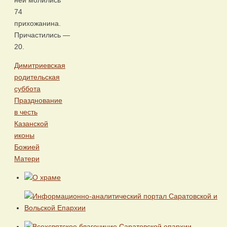
ней молились
74
прихожанина.
Причастились —
20.
Димитриевская
родительская
суббота
Празднование
в честь
Казанской
иконы
Божией
Матери