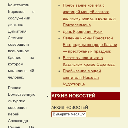
Константин
Пребывание ковчега с
Бирюков в
частицей мощей святого
сослужении
великомученика и целителя
диакона
Пантелеимона
Димитрия
День Крещения Руси
Лескина
Явление иконы Пресвятой
совершили
Богородицы во граде Казани
всенощное
— престольный праздник
бдение, на
В свет вышла книга о
котором
Казанском храме Саратова
молились 48
Пребывание мощей
человек.
святителя Николая
Чудотворца
Ранюю
Божественную
АРХИВ НОВОСТЕЙ
литургию
АРХИВ НОВОСТЕЙ
совершил
иерей
Александр
Сычёв. На