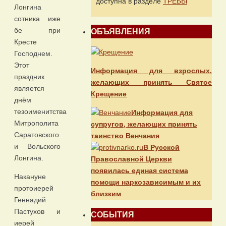
доступна в разделе
ТРЕБЫ
Лонгина
сотника иже
бе при
ОБЪЯВЛЕНИЯ
Кресте
Господнем.
Этот
Информация для взрослых,
праздник
желающих принять Святое
является
Крещение
днём
тезоименитства
Информация для
Митрополита
супругов, желающих принять
Саратовского
таинство Венчания
и Вольского
В Русской
Лонгина.
Православной Церкви
появилась единая система
Накануне
помощи наркозависимым и их
протоиерей
близким
Геннадий
Пастухов и
СОБЫТИЯ
иерей