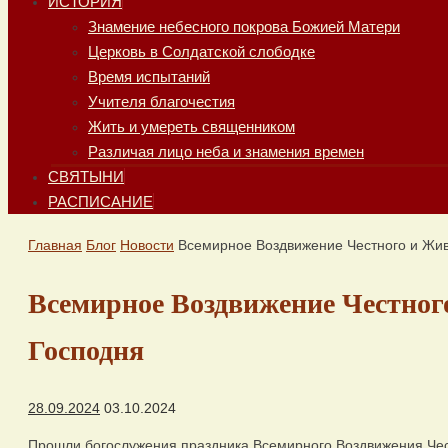
ИСТОРИЯ
Знамение небесного покрова Божией Матери
Церковь в Солдатской слободке
Время испытаний
Учителя благочестия
Жить и умереть священником
Различая лицо неба и знамения времен
СВЯТЫНИ
РАСПИСАНИЕ
Главная
Блог
Новости
Всемирное Воздвижение Честного и Жив
Всемирное Воздвижение Честног
Господня
28.09.2024
03.10.2024
Прошли богослужения праздника Всемирного Воздвижения Чес