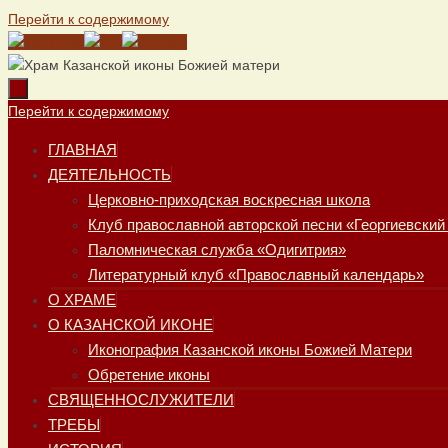
Перейти к содержимому
Перейти к содержимому
ГЛАВНАЯ
ДЕЯТЕЛЬНОСТЬ
Церковно-приходская воскресная школа
Клуб православной авторской песни «Георгиевский
Паломническая служба «Одигитрия»
Литературный клуб «Православный календарь»
О ХРАМЕ
О КАЗАНСКОЙ ИКОНЕ
Иконография Казанской иконы Божией Матери
Обретение иконы
СВЯЩЕННОСЛУЖИТЕЛИ
ТРЕБЫ