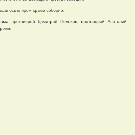
ршалось клиром храма соборно.
рама протоиерей Димитрий Полохов, протоиерей Анатолий
ренко.