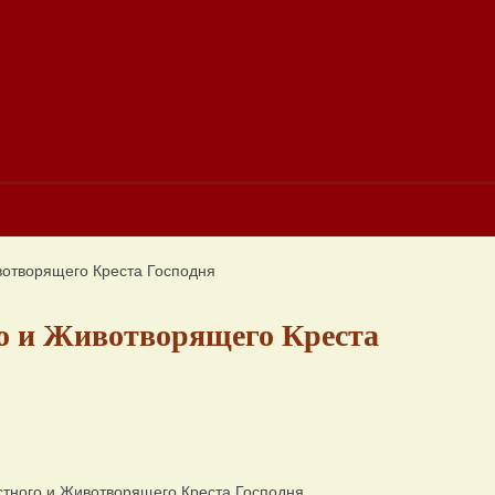
отворящего Креста Господня
о и Животворящего Креста
тного и Животворящего Креста Господня.