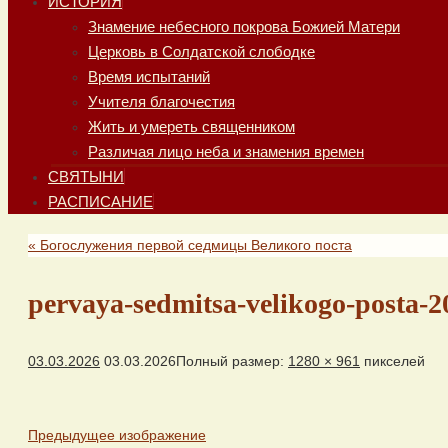
ИСТОРИЯ
Знамение небесного покрова Божией Матери
Церковь в Солдатской слободке
Время испытаний
Учителя благочестия
Жить и умереть священником
Различая лицо неба и знамения времен
СВЯТЫНИ
РАСПИСАНИЕ
«
Богослужения первой седмицы Великого поста
pervaya-sedmitsa-velikogo-posta-2
03.03.2026
03.03.2026
Полный размер:
1280 × 961
пикселей
Предыдущее изображение