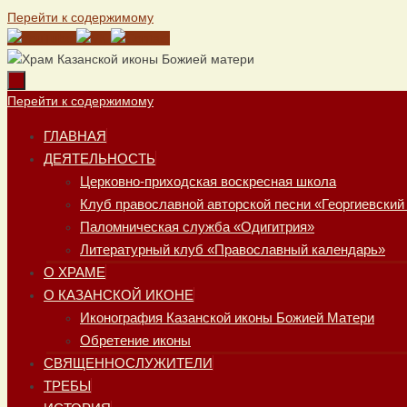
Перейти к содержимому
Перейти к содержимому
ГЛАВНАЯ
ДЕЯТЕЛЬНОСТЬ
Церковно-приходская воскресная школа
Клуб православной авторской песни «Георгиевский
Паломническая служба «Одигитрия»
Литературный клуб «Православный календарь»
О ХРАМЕ
О КАЗАНСКОЙ ИКОНЕ
Иконография Казанской иконы Божией Матери
Обретение иконы
СВЯЩЕННОСЛУЖИТЕЛИ
ТРЕБЫ