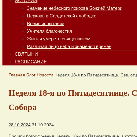
ИСТОРИЯ
Знамение небесного покрова Божией Матери
Церковь в Солдатской слободке
Время испытаний
Учителя благочестия
Жить и умереть священником
Различая лицо неба и знамения времен
СВЯТЫНИ
РАСПИСАНИЕ
Главная
Блог
Новости
Неделя 18-я по Пятидесятнице. Свв. отц
Неделя 18-я по Пятидесятнице. С
Собора
28.10.2024
31.10.2024
Прошли богослужения Недели 18-й по Пятидесятнице, в котору