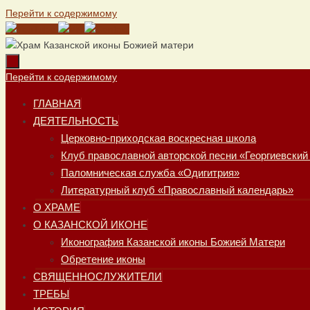
Перейти к содержимому
Перейти к содержимому
ГЛАВНАЯ
ДЕЯТЕЛЬНОСТЬ
Церковно-приходская воскресная школа
Клуб православной авторской песни «Георгиевский
Паломническая служба «Одигитрия»
Литературный клуб «Православный календарь»
О ХРАМЕ
О КАЗАНСКОЙ ИКОНЕ
Иконография Казанской иконы Божией Матери
Обретение иконы
СВЯЩЕННОСЛУЖИТЕЛИ
ТРЕБЫ