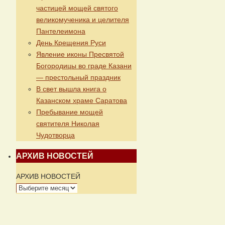
частицей мощей святого
великомученика и целителя
Пантелеимона
День Крещения Руси
Явление иконы Пресвятой
Богородицы во граде Казани
— престольный праздник
В свет вышла книга о
Казанском храме Саратова
Пребывание мощей
святителя Николая
Чудотворца
АРХИВ НОВОСТЕЙ
АРХИВ НОВОСТЕЙ