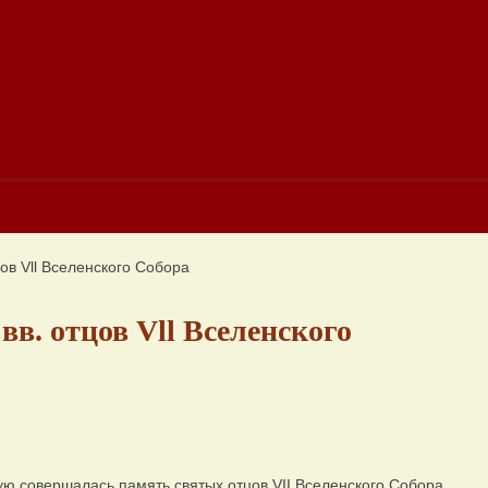
ов Vll Вселенского Собора
вв. отцов Vll Вселенского
ю совершалась память святых отцов VII Вселенского Собора.