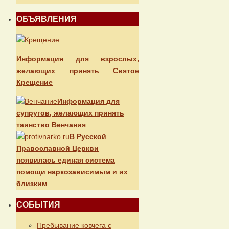
ОБЪЯВЛЕНИЯ
Информация для взрослых,
желающих принять Святое
Крещение
Информация для
супругов, желающих принять
таинство Венчания
В Русской
Православной Церкви
появилась единая система
помощи наркозависимым и их
близким
СОБЫТИЯ
Пребывание ковчега с