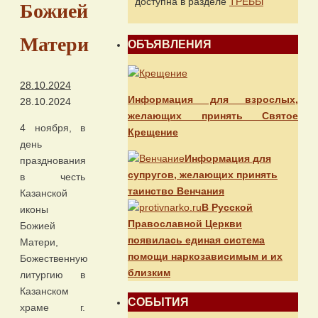
доступна в разделе
ТРЕБЫ
Божией
Матери
ОБЪЯВЛЕНИЯ
28.10.2024
Информация для взрослых,
28.10.2024
желающих принять Святое
4 ноября, в
Крещение
день
Информация для
празднования
супругов, желающих принять
в честь
таинство Венчания
Казанской
В Русской
иконы
Православной Церкви
Божией
появилась единая система
Матери,
помощи наркозависимым и их
Божественную
близким
литургию в
Казанском
СОБЫТИЯ
храме г.