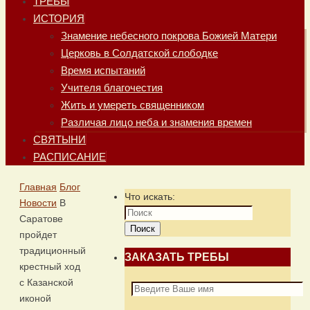
ТРЕБЫ
ИСТОРИЯ
Знамение небесного покрова Божией Матери
Церковь в Солдатской слободке
Время испытаний
Учителя благочестия
Жить и умереть священником
Различая лицо неба и знамения времен
СВЯТЫНИ
РАСПИСАНИЕ
Главная
Блог
Что искать:
Новости
В
Саратове
Поиск
пройдет
традиционный
ЗАКАЗАТЬ ТРЕБЫ
крестный ход
с Казанской
иконой