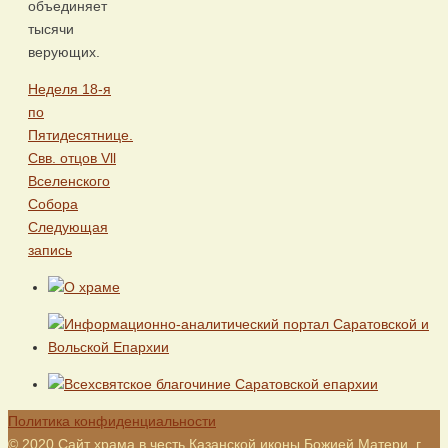
объединяет
тысячи
верующих.
Неделя 18-я
по
Пятидесятнице.
Свв. отцов Vll
Вселенского
Собора
Следующая
запись
Политика конфиденциальности
© 2020 Сайт храма в честь Казанской иконы Божией Матери, г.