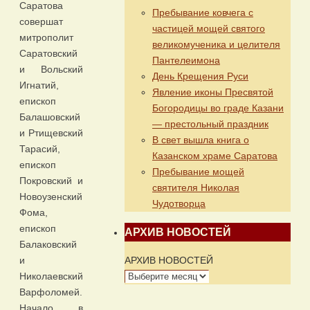
Саратова
Пребывание ковчега с
совершат
частицей мощей святого
митрополит
великомученика и целителя
Саратовский
Пантелеимона
и Вольский
День Крещения Руси
Игнатий,
Явление иконы Пресвятой
епископ
Богородицы во граде Казани
Балашовский
— престольный праздник
и Ртищевский
В свет вышла книга о
Тарасий,
Казанском храме Саратова
епископ
Пребывание мощей
Покровский и
святителя Николая
Новоузенский
Чудотворца
Фома,
епископ
АРХИВ НОВОСТЕЙ
Балаковский
АРХИВ НОВОСТЕЙ
и
Николаевский
Варфоломей.
Начало в