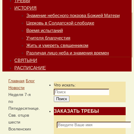
ТРЕБЫ
ИСТОРИЯ
Знамение небесного покрова Божией Матери
Церковь в Солдатской слободке
Время испытаний
Учителя благочестия
Жить и умереть священником
Различая лицо неба и знамения времен
СВЯТЫНИ
РАСПИСАНИЕ
Главная
Блог
Что искать:
Новости
Неделя 7-я
Поиск
по
Пятидесятнице.
ЗАКАЗАТЬ ТРЕБЫ
Свв. отцов
шести
Вселенских