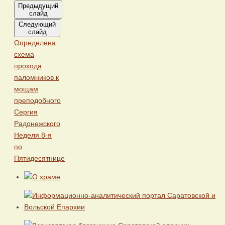
Предыдущий
слайд
Следующий
слайд
Определена
схема
прохода
паломников к
мощам
преподобного
Сергия
Радонежского
Неделя 8-я
по
Пятидесятнице