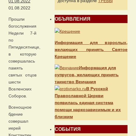
доступна в разделе
ТРЕБЫ
01.08.2022
01.08.2022
ОБЪЯВЛЕНИЯ
Прошли
богослужения
Недели 7-й
по
Информация для взрослых,
Пятидесятнице,
желающих принять Святое
в которую
Крещение
совершалась
Информация для
память
супругов, желающих принять
святых отцов
таинство Венчания
шести
В Русской
Вселенских
Православной Церкви
Соборов.
появилась единая система
Всенощное
помощи наркозависимым и их
бдение
близким
совершал
иерей
СОБЫТИЯ
Константин