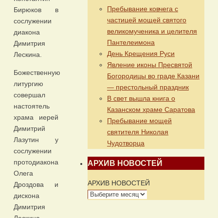
Пребывание ковчега с
Бирюков в
частицей мощей святого
сослужении
великомученика и целителя
диакона
Пантелеимона
Димитрия
День Крещения Руси
Лескина.
Явление иконы Пресвятой
Божественную
Богородицы во граде Казани
литургию
— престольный праздник
совершал
В свет вышла книга о
настоятель
Казанском храме Саратова
храма иерей
Пребывание мощей
Димитрий
святителя Николая
Лазутин у
Чудотворца
сослужении
протодиакона
АРХИВ НОВОСТЕЙ
Олега
АРХИВ НОВОСТЕЙ
Дроздова и
дискона
Димитрия