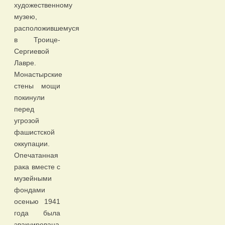
художественному
музею,
расположившемуся
в Троице-
Сергиевой
Лавре.
Монастырские
стены мощи
покинули
перед
угрозой
фашистской
оккупации.
Опечатанная
рака вместе с
музейными
фондами
осенью 1941
года была
эвакуирована