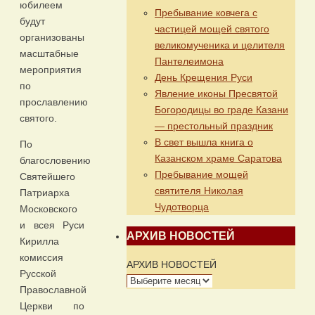
юбилеем
Пребывание ковчега с
будут
частицей мощей святого
организованы
великомученика и целителя
масштабные
Пантелеимона
мероприятия
День Крещения Руси
по
Явление иконы Пресвятой
прославлению
Богородицы во граде Казани
святого.
— престольный праздник
В свет вышла книга о
По
Казанском храме Саратова
благословению
Пребывание мощей
Святейшего
святителя Николая
Патриарха
Чудотворца
Московского
и всея Руси
АРХИВ НОВОСТЕЙ
Кирилла
комиссия
АРХИВ НОВОСТЕЙ
Русской
Православной
Церкви по