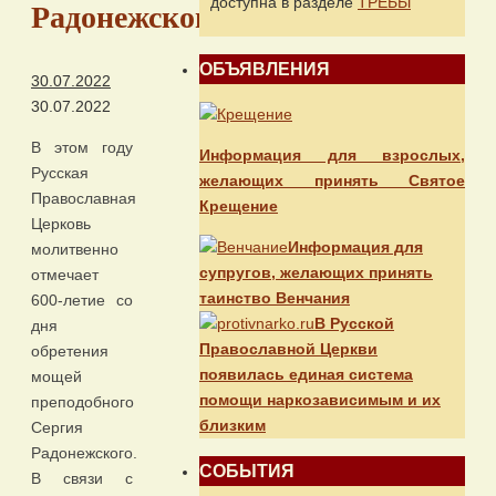
доступна в разделе
ТРЕБЫ
Радонежского
ОБЪЯВЛЕНИЯ
30.07.2022
30.07.2022
В этом году
Информация для взрослых,
Русская
желающих принять Святое
Православная
Крещение
Церковь
Информация для
молитвенно
супругов, желающих принять
отмечает
таинство Венчания
600-летие со
В Русской
дня
Православной Церкви
обретения
появилась единая система
мощей
помощи наркозависимым и их
преподобного
близким
Сергия
Радонежского.
СОБЫТИЯ
В связи с