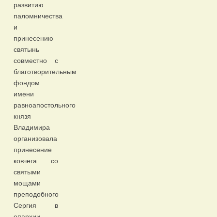
развитию
паломничества
и
принесению
святынь
совместно с
благотворительным
фондом
имени
равноапостольного
князя
Владимира
организовала
принесение
ковчега со
святыми
мощами
преподобного
Сергия в
епархии