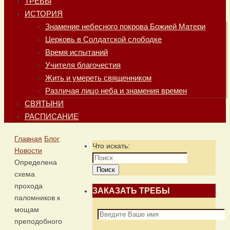
ТРЕБЫ
ИСТОРИЯ
Знамение небесного покрова Божией Матери
Церковь в Солдатской слободке
Время испытаний
Учителя благочестия
Жить и умереть священником
Различая лицо неба и знамения времен
СВЯТЫНИ
РАСПИСАНИЕ
Главная
Блог
Что искать:
Новости
Определена
Поиск
схема
прохода
ЗАКАЗАТЬ ТРЕБЫ
паломников к
мощам
преподобного