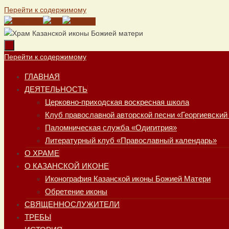
Перейти к содержимому
Перейти к содержимому
ГЛАВНАЯ
ДЕЯТЕЛЬНОСТЬ
Церковно-приходская воскресная школа
Клуб православной авторской песни «Георгиевский
Паломническая служба «Одигитрия»
Литературный клуб «Православный календарь»
О ХРАМЕ
О КАЗАНСКОЙ ИКОНЕ
Иконография Казанской иконы Божией Матери
Обретение иконы
СВЯЩЕННОСЛУЖИТЕЛИ
ТРЕБЫ