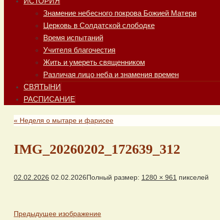
ИСТОРИЯ
Знамение небесного покрова Божией Матери
Церковь в Солдатской слободке
Время испытаний
Учителя благочестия
Жить и умереть священником
Различая лицо неба и знамения времен
СВЯТЫНИ
РАСПИСАНИЕ
«
Неделя о мытаре и фарисее
IMG_20260202_172639_312
02.02.2026
02.02.2026
Полный размер:
1280 × 961
пикселей
Предыдущее изображение