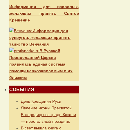
Информация для взрослых,
желающих принять Святое
Крещение
Информация для
супругов, желающих принять
таинство Венчания
В Русской
Православной Церкви
появилась единая система
помощи наркозависимым и их
близким
СОБЫТИЯ
День Крещения Руси
Явление иконы Пресвятой
Богородицы во граде Казани
— престольный праздник
В свет вышла книга о