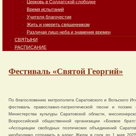
Церковь в Солдатской слободке
Время испытаний
Учителя благочестия
Жить и умереть священником
Различая лицо неба и знамения времен
СВЯТЫНИ
РАСПИСАНИЕ
Фестиваль «Святой Георгий»
По благословению митрополита Саратовского и Вольского Игн
фестиваль православно-патриотической песни и поэзии 
Министерства культуры Саратовской области, миссионерск
Всероссийской общественной организации «Боевое братст
«Ассоциации свободных поэтических объединений Саратов
необходимо отправить в адрес Жюри в срок до 1 мая 202