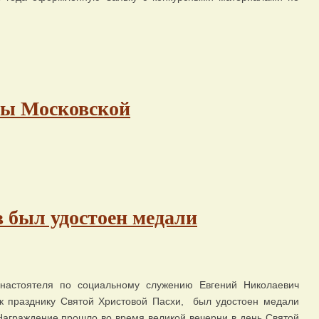
ны Московской
 был удостоен медали
настоятеля по социальному служению Евгений Николаевич
 к празднику Святой Христовой Пасхи, был удостоен медали
Награждение прошло во время великой вечерни в день Святой