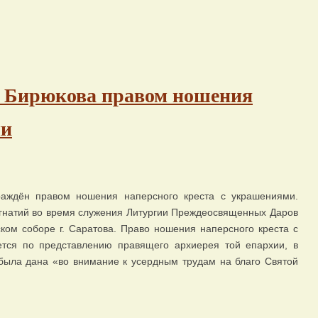
а Бирюкова правом ношения
ми
аждён правом ношения наперсного креста с украшениями.
гнатий во время служения Литургии Преждеосвященных Даров
ком соборе г. Саратова. Право ношения наперсного креста с
тся по представлению правящего архиерея той епархии, в
была дана «во внимание к усердным трудам на благо Святой