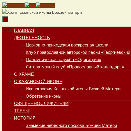
Перейти
к
содержимому
Перейти
ГЛАВНАЯ
к
ДЕЯТЕЛЬНОСТЬ
содержимому
Церковно-приходская воскресная школа
Клуб православной авторской песни «Георгиевский
Паломническая служба «Одигитрия»
Литературный клуб «Православный календарь»
О ХРАМЕ
О КАЗАНСКОЙ ИКОНЕ
Иконография Казанской иконы Божией Матери
Обретение иконы
СВЯЩЕННОСЛУЖИТЕЛИ
ТРЕБЫ
ИСТОРИЯ
Знамение небесного покрова Божией Матери