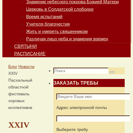
Знамение небесного покрова Божией Матери
Церковь в Солдатской слободке
Время испытаний
Учителя благочестия
Жить и умереть священником
Различая лицо неба и знамения времен
СВЯТЫНИ
РАСПИСАНИЕ
Главная
Блог
Новости
Что
XXIV
Поиск
искать:
Пасхальный
ЗАКАЗАТЬ ТРЕБЫ
областной
фестиваль
хоровых
коллективов
Адрес электронной почты
XXIV
Выберите требу