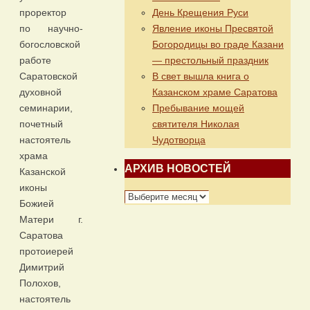
День Крещения Руси
проректор
Явление иконы Пресвятой
по научно-
Богородицы во граде Казани
богословской
— престольный праздник
работе
В свет вышла книга о
Саратовской
Казанском храме Саратова
духовной
Пребывание мощей
семинарии,
святителя Николая
почетный
Чудотворца
настоятель
храма
АРХИВ НОВОСТЕЙ
Казанской
иконы
АРХИВ
Божией
НОВОСТЕЙ
Матери г.
Саратова
протоиерей
Димитрий
Полохов,
настоятель