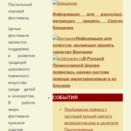
Пасхальный
хоровой
Информация для взрослых,
фестиваль.
желающих принять Святое
Крещение
Целью
фестиваля
Информация для
являются
супругов, желающих принять
поддержка
таинство Венчания
и развитие
В Русской
традиций
Православной Церкви
церковного
появилась единая система
певческого
помощи наркозависимым и их
искусства
близким
среди детей
и юношества.
СОБЫТИЯ
В работе
Пребывание ковчега с
жюри
частицей мощей святого
фестиваля
великомученика и целителя
приняли
Пантелеимона
участие