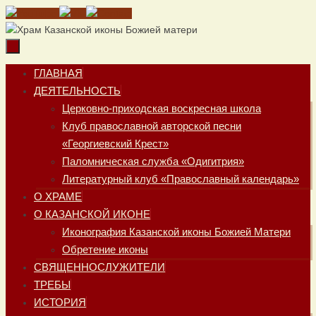
Перейти
к
содержимому
Перейти
ГЛАВНАЯ
к
ДЕЯТЕЛЬНОСТЬ
содержимому
Церковно-приходская воскресная школа
Клуб православной авторской песни
«Георгиевский Крест»
Паломническая служба «Одигитрия»
Литературный клуб «Православный календарь»
О ХРАМЕ
О КАЗАНСКОЙ ИКОНЕ
Иконография Казанской иконы Божией Матери
Обретение иконы
СВЯЩЕННОСЛУЖИТЕЛИ
ТРЕБЫ
ИСТОРИЯ