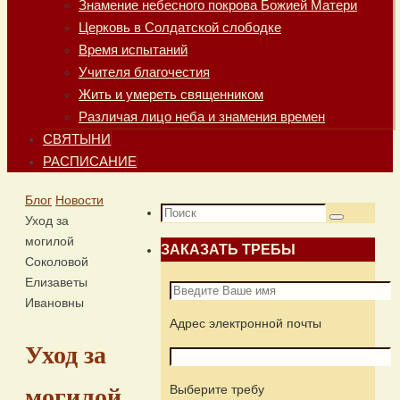
Знамение небесного покрова Божией Матери
Церковь в Солдатской слободке
Время испытаний
Учителя благочестия
Жить и умереть священником
Различая лицо неба и знамения времен
СВЯТЫНИ
РАСПИСАНИЕ
Главная
Блог
Новости
Что
Уход за
Поиск
искать:
могилой
ЗАКАЗАТЬ ТРЕБЫ
Соколовой
Елизаветы
Ивановны
Адрес электронной почты
Уход за
Выберите требу
могилой