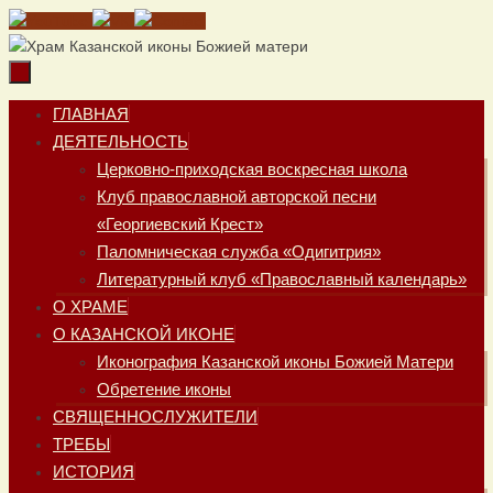
Перейти
к
содержимому
Перейти
ГЛАВНАЯ
к
ДЕЯТЕЛЬНОСТЬ
содержимому
Церковно-приходская воскресная школа
Клуб православной авторской песни
«Георгиевский Крест»
Паломническая служба «Одигитрия»
Литературный клуб «Православный календарь»
О ХРАМЕ
О КАЗАНСКОЙ ИКОНЕ
Иконография Казанской иконы Божией Матери
Обретение иконы
СВЯЩЕННОСЛУЖИТЕЛИ
ТРЕБЫ
ИСТОРИЯ