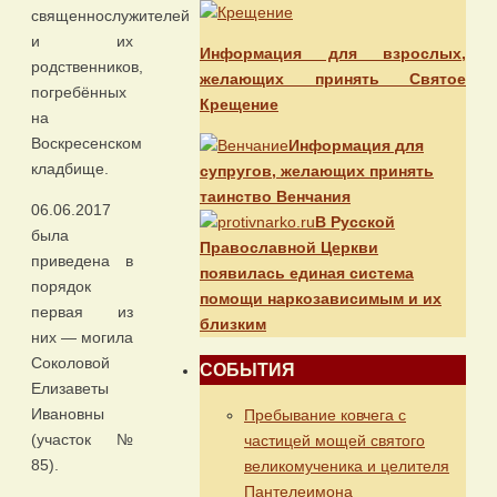
священнослужителей
и их
Информация для взрослых,
родственников,
желающих принять Святое
погребённых
Крещение
на
Воскресенском
Информация для
кладбище.
супругов, желающих принять
таинство Венчания
06.06.2017
В Русской
была
Православной Церкви
приведена в
появилась единая система
порядок
помощи наркозависимым и их
первая из
близким
них — могила
Соколовой
СОБЫТИЯ
Елизаветы
Ивановны
Пребывание ковчега с
(участок №
частицей мощей святого
85).
великомученика и целителя
Пантелеимона