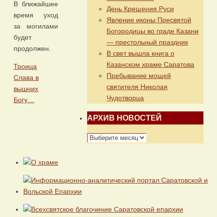
В ближайшее
День Крещения Руси
время уход
Явление иконы Пресвятой
за могилами
Богородицы во граде Казани
будет
— престольный праздник
продолжен.
В свет вышла книга о
Казанском храме Саратова
Троица
Пребывание мощей
Слава в
святителя Николая
вышних
Чудотворца
Богу…
АРХИВ НОВОСТЕЙ
АРХИВ
НОВОСТЕЙ