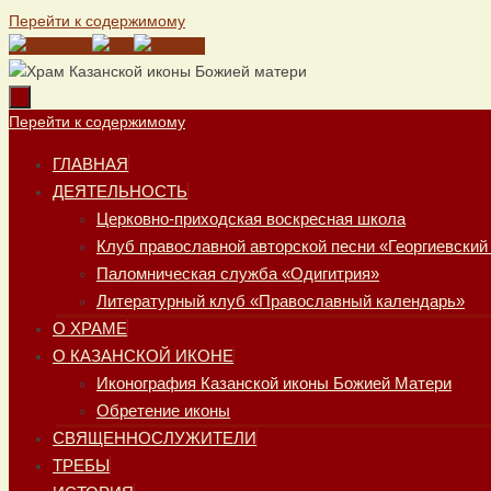
Перейти к содержимому
Перейти к содержимому
ГЛАВНАЯ
ДЕЯТЕЛЬНОСТЬ
Церковно-приходская воскресная школа
Клуб православной авторской песни «Георгиевский
Паломническая служба «Одигитрия»
Литературный клуб «Православный календарь»
О ХРАМЕ
О КАЗАНСКОЙ ИКОНЕ
Иконография Казанской иконы Божией Матери
Обретение иконы
СВЯЩЕННОСЛУЖИТЕЛИ
ТРЕБЫ