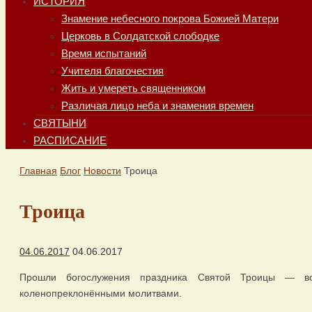
ИСТОРИЯ
Знамение небесного покрова Божией Матери
Церковь в Солдатской слободке
Время испытаний
Учителя благочестия
Жить и умереть священником
Различая лицо неба и знамения времен
СВЯТЫНИ
РАСПИСАНИЕ
Главная
Блог
Новости
Троица
Троица
04.06.2017
04.06.2017
Прошли богослужения праздника Святой Троицы — вс
коленопреклонёнными молитвами.