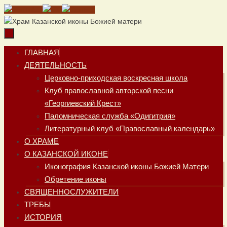
Перейти
к
содержимому
Перейти
ГЛАВНАЯ
к
ДЕЯТЕЛЬНОСТЬ
содержимому
Церковно-приходская воскресная школа
Клуб православной авторской песни
«Георгиевский Крест»
Паломническая служба «Одигитрия»
Литературный клуб «Православный календарь»
О ХРАМЕ
О КАЗАНСКОЙ ИКОНЕ
Иконография Казанской иконы Божией Матери
Обретение иконы
СВЯЩЕННОСЛУЖИТЕЛИ
ТРЕБЫ
ИСТОРИЯ