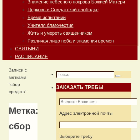
Знамение небесного покрова Божией Матери
Церковь в Солдатской слободке
Время испытаний
Учителя благочестия
Жить и умереть священником
Различая лицо неба и знамения времен
СВЯТЫНИ
РАСПИСАНИЕ
Главная
Записи с
Что
метками
Поиск
искать:
"сбор
ЗАКАЗАТЬ ТРЕБЫ
средств"
Метка:
Адрес электронной почты
сбор
Выберите требу