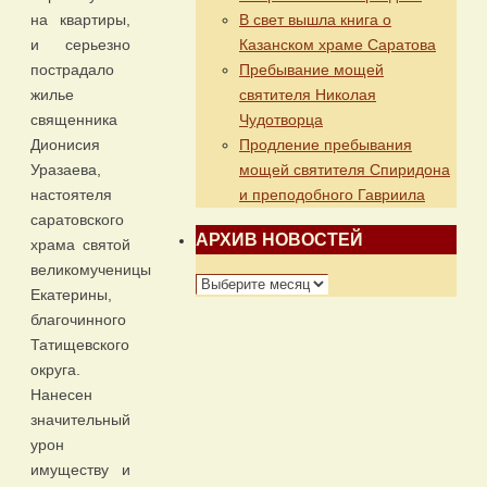
В свет вышла книга о
на квартиры,
Казанском храме Саратова
и серьезно
Пребывание мощей
пострадало
святителя Николая
жилье
Чудотворца
священника
Продление пребывания
Дионисия
мощей святителя Спиридона
Уразаева,
и преподобного Гавриила
настоятеля
саратовского
АРХИВ НОВОСТЕЙ
храма святой
великомученицы
АРХИВ
Екатерины,
НОВОСТЕЙ
благочинного
Татищевского
округа.
Нанесен
значительный
урон
имуществу и