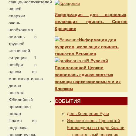
священнослужителей
нашей
Информация для взрослых,
епархии
желающих принять Святое
очень
Крещение
необходима
помощь в
Информация для
трудной
супругов, желающих принять
жизненной
таинство Венчания
ситуации. 1
В Русской
ноября в
Православной Церкви
одном из
появилась единая система
многоквартирных
помощи наркозависимым и их
домов
близким
поселка
Юбилейный
СОБЫТИЯ
произошел
День Крещения Руси
пожар.
Явление иконы Пресвятой
Пламя из
Богородицы во граде Казани
подъезда
— престольный праздник
перекинулось