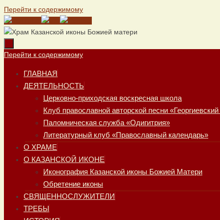
Перейти к содержимому
Перейти к содержимому
ГЛАВНАЯ
ДЕЯТЕЛЬНОСТЬ
Церковно-приходская воскресная школа
Клуб православной авторской песни «Георгиевский
Паломническая служба «Одигитрия»
Литературный клуб «Православный календарь»
О ХРАМЕ
О КАЗАНСКОЙ ИКОНЕ
Иконография Казанской иконы Божией Матери
Обретение иконы
СВЯЩЕННОСЛУЖИТЕЛИ
ТРЕБЫ