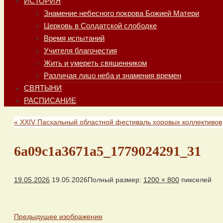
ИСТОРИЯ
Знамение небесного покрова Божией Матери
Церковь в Солдатской слободке
Время испытаний
Учителя благочестия
Жить и умереть священником
Различая лицо неба и знамения времен
СВЯТЫНИ
РАСПИСАНИЕ
«
XXIV Пасхальный областной фестиваль хоровых коллективов
6a09c1a3671a5_1779024291_31
19.05.2026
19.05.2026
Полный размер:
1200 × 800
пикселей
Предыдущее изображение