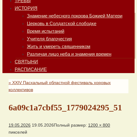
ТРЕБЫ
ИСТОРИЯ
Знамение небесного покрова Божией Матери
Церковь в Солдатской слободке
Время испытаний
Учителя благочестия
Жить и умереть священником
Различая лицо неба и знамения времен
СВЯТЫНИ
РАСПИСАНИЕ
«
XXIV Пасхальный областной фестиваль хоровых
коллективов
6a09c1a7cbf55_1779024295_51
19.05.2026
19.05.2026
Полный размер:
1200 × 800
пикселей