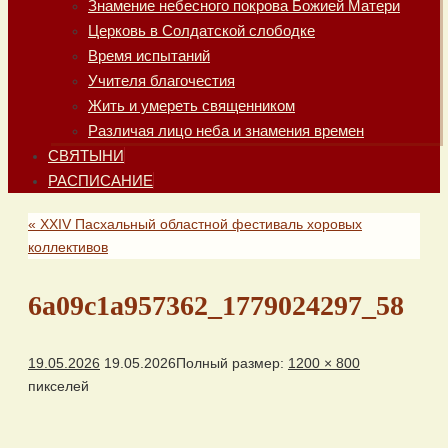
Знамение небесного покрова Божией Матери
Церковь в Солдатской слободке
Время испытаний
Учителя благочестия
Жить и умереть священником
Различая лицо неба и знамения времен
СВЯТЫНИ
РАСПИСАНИЕ
«
XXIV Пасхальный областной фестиваль хоровых
коллективов
6a09c1a957362_1779024297_58
19.05.2026
19.05.2026
Полный размер:
1200 × 800
пикселей