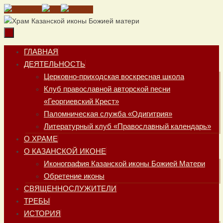
Перейти
к
содержимому
Перейти
ГЛАВНАЯ
к
ДЕЯТЕЛЬНОСТЬ
содержимому
Церковно-приходская воскресная школа
Клуб православной авторской песни
«Георгиевский Крест»
Паломническая служба «Одигитрия»
Литературный клуб «Православный календарь»
О ХРАМЕ
О КАЗАНСКОЙ ИКОНЕ
Иконография Казанской иконы Божией Матери
Обретение иконы
СВЯЩЕННОСЛУЖИТЕЛИ
ТРЕБЫ
ИСТОРИЯ